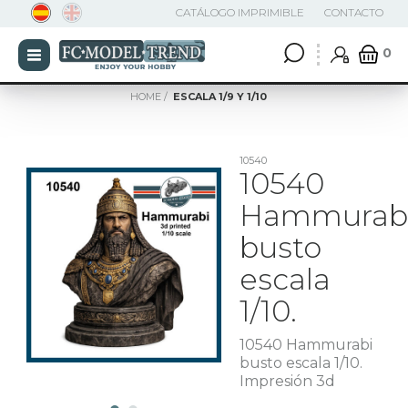
CATÁLOGO IMPRIMIBLE
CONTACTO
0
HOME
ESCALA 1/9 Y 1/10
10540
10540
Hammurab
busto
escala
1/10.
10540 Hammurabi
busto escala 1/10.
Impresión 3d