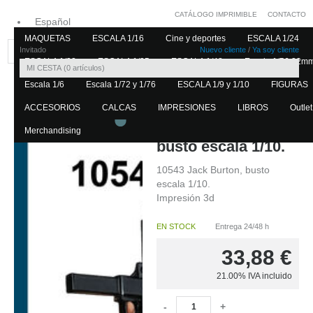
CATÁLOGO IMPRIMIBLE
CONTACTO
Español
MAQUETAS
ESCALA 1/16
Cine y deportes
ESCALA 1/24
Inglés
Invitado
Nuevo cliente
/
Ya soy cliente
ESCALA 1/32
ESCALA 1/35
ESCALA 1/48
Escala 1/56 32m
MI CESTA
0
artículos
Escala 1/6
Escala 1/72 y 1/76
ESCALA 1/9 y 1/10
FIGURAS
Home
ESCALA 1/9 y 1/10
ACCESORIOS
CALCAS
IMPRESIONES
LIBROS
Outlet
10543
10543 Jack Burton,
Merchandising
busto escala 1/10.
10543 Jack Burton, busto
escala 1/10.
Impresión 3d
EN STOCK
Entrega 24/48 h
33,88
€
21.00%
IVA incluido
-
+