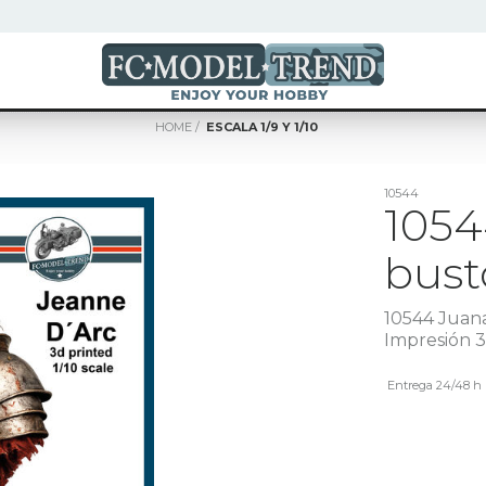
HOME
ESCALA 1/9 Y 1/10
10544
1054
busto
10544 Juana
Impresión 
Entrega 24/48 h