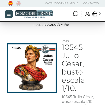
CATÁLOGO IMPRIMIBLE
CONTACTO
0
HOME
ESCALA 1/9 Y 1/10
10545
10545
Julio
César,
busto
escala
1/10.
10545 Julio César,
busto escala 1/10.