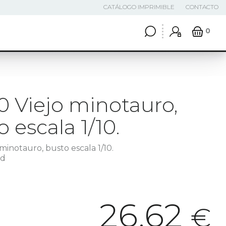
CATÁLOGO IMPRIMIBLE
CONTACTO
0
0 Viejo minotauro,
 escala 1/10.
minotauro, busto escala 1/10.
3d
26,62
€