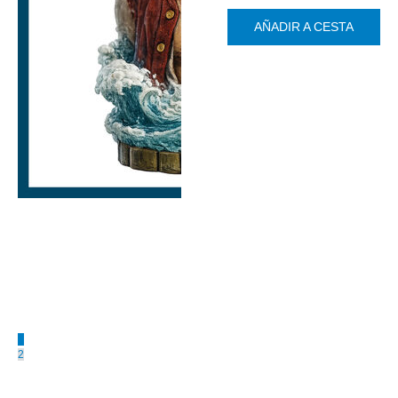
AÑADIR A CESTA
1
2