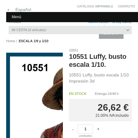
CATÁLOGO IMPRIMIBLE
CONTACTO
Español
Menú
Inglés
Invitado
Nuevo cliente
/
Ya soy cliente
MI CESTA
0
artículos
Home
ESCALA 1/9 y 1/10
10551
10551 Luffy, busto
escala 1/10.
10551 Luffy, busto escala 1/10.
Impresión 3d
EN STOCK
Entrega 24/48 h
26,62
€
21.00%
IVA incluido
-
+
unidades