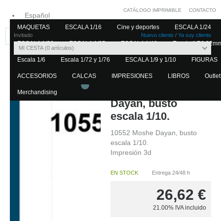
CATÁLOGO IMPRIMIBLE
CONTACTO
Español
MAQUETAS
ESCALA 1/16
Cine y deportes
ESCALA 1/24
Inglés
Invitado
Nuevo cliente
/
Ya soy cliente
ESCALA 1/32
ESCALA 1/35
ESCALA 1/48
Escala 1/56 32m
MI CESTA
0
artículos
Escala 1/6
Escala 1/72 y 1/76
ESCALA 1/9 y 1/10
FIGURAS
Home
ESCALA 1/9 y 1/10
ACCESORIOS
CALCAS
IMPRESIONES
LIBROS
Outlet
10552
10552 Moshe
Merchandising
Dayan, busto
escala 1/10.
10552 Moshe Dayan, busto
escala 1/10.
Impresión 3d
EN STOCK
Entrega 24/48 h
26,62
€
21.00%
IVA incluido