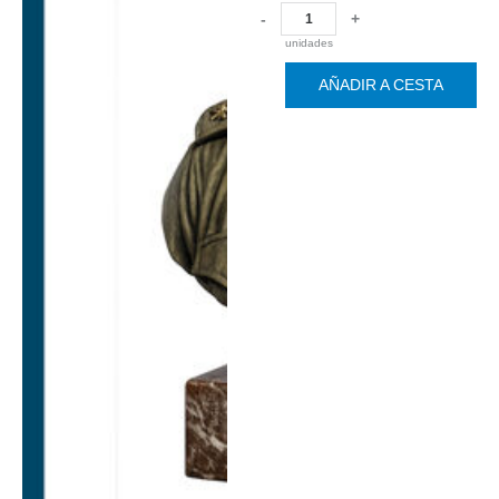
-
+
unidades
AÑADIR A CESTA