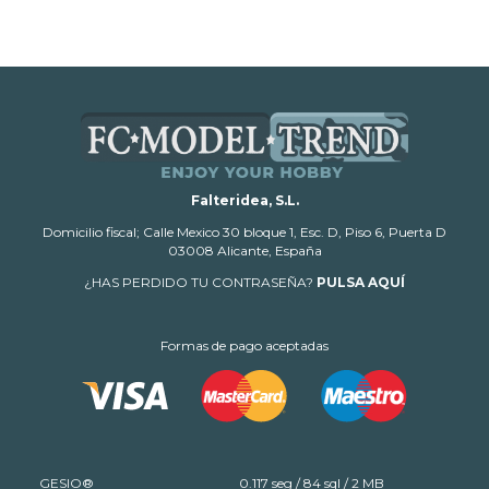
Falteridea, S.L.
Domicilio fiscal; Calle Mexico 30 bloque 1, Esc. D, Piso 6, Puerta D
03008 Alicante, España
¿HAS PERDIDO TU CONTRASEÑA?
PULSA AQUÍ
Formas de pago aceptadas
GESIO®
0.117 seg /
84 sql
/ 2 MB