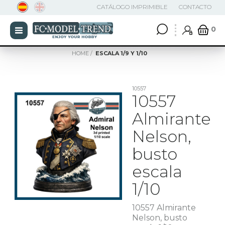
CATÁLOGO IMPRIMIBLE
CONTACTO
0
HOME
ESCALA 1/9 Y 1/10
10557
10557
Almirante
Nelson,
busto
escala
1/10
10557 Almirante
Nelson, busto