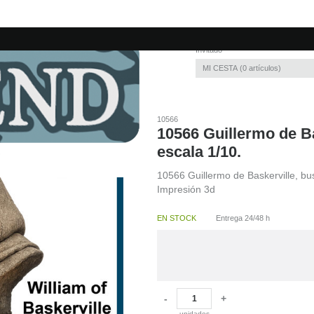
Invitado
MI CESTA
0
artículos
10566
10566 Guillermo de Ba
escala 1/10.
10566 Guillermo de Baskerville, bu
Impresión 3d
EN STOCK
Entrega 24/48 h
-
+
unidades