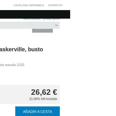
CATÁLOGO IMPRIMIBLE
CONTACTO
Nuevo cliente
/
Ya soy cliente
skerville, busto
sto escala 1/10.
26,62
€
21.00%
IVA incluido
AÑADIR A CESTA