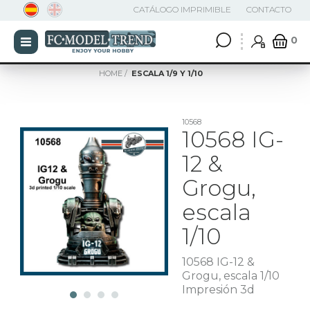
CATÁLOGO IMPRIMIBLE
CONTACTO
0
HOME
ESCALA 1/9 Y 1/10
10568
10568 IG-
12 &
Grogu,
escala
1/10
10568 IG-12 &
Grogu, escala 1/10
Impresión 3d