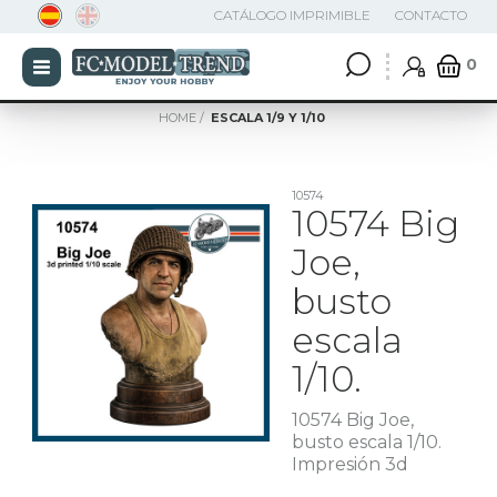
CATÁLOGO IMPRIMIBLE
CONTACTO
0
HOME
ESCALA 1/9 Y 1/10
10574
10574 Big
Joe,
busto
escala
1/10.
10574 Big Joe,
busto escala 1/10.
Impresión 3d