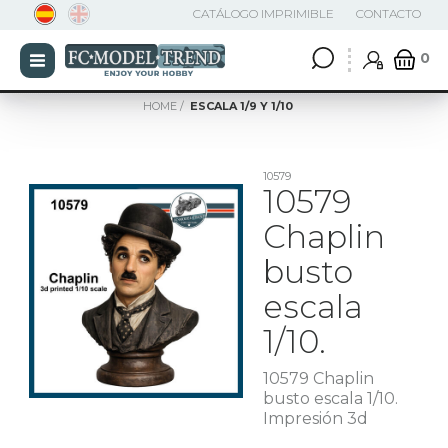
CATÁLOGO IMPRIMIBLE
CONTACTO
0
HOME
ESCALA 1/9 Y 1/10
10579
10579
Chaplin
busto
escala
1/10.
10579 Chaplin
busto escala 1/10.
Impresión 3d