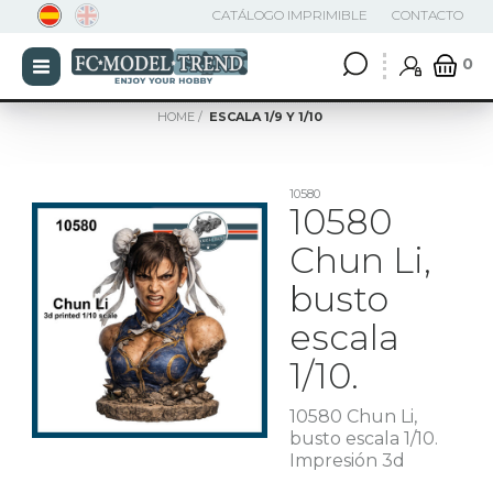
CATÁLOGO IMPRIMIBLE
CONTACTO
0
HOME
ESCALA 1/9 Y 1/10
10580
10580
Chun Li,
busto
escala
1/10.
10580 Chun Li,
busto escala 1/10.
Impresión 3d