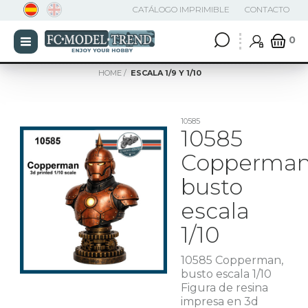
CATÁLOGO IMPRIMIBLE
CONTACTO
0
HOME
ESCALA 1/9 Y 1/10
10585
10585
Copperman
busto
escala
1/10
10585 Copperman,
busto escala 1/10
Figura de resina
impresa en 3d