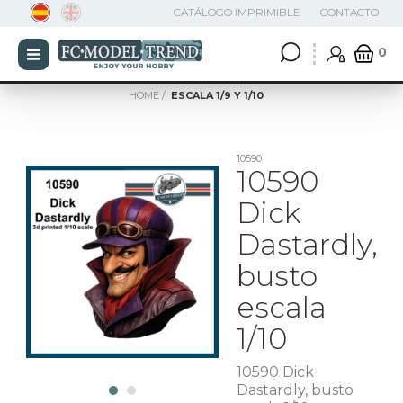
CATÁLOGO IMPRIMIBLE
CONTACTO
0
HOME
ESCALA 1/9 Y 1/10
10590
10590
Dick
Dastardly,
busto
escala
1/10
10590 Dick
Dastardly, busto