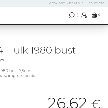
CATÁLOGO IMPRIMIBLE
CONTACTO
0
4 Hulk 1980 bust
m
1980 bust 7,5cm
sina impreso en 3d
26,62
€