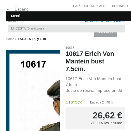
CATÁLOGO IMPRIMIBLE
CONTACTO
Español
Menú
Inglés
Invitado
Nuevo cliente
/
Ya soy cliente
MI CESTA
0
artículos
Home
ESCALA 1/9 y 1/10
10617
10617 Erich Von
Mantein bust
7,5cm.
10617 Erich Von Mantein bust
7,5cm.
Busto de resina impreso en 3d
EN STOCK
Entrega 24/48 h
26,62
€
21.00%
IVA incluido