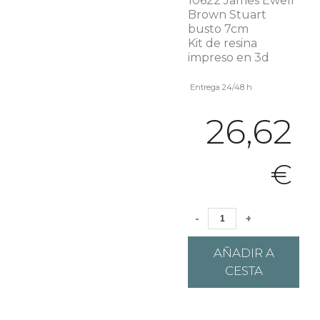
10622 James Ewell
Brown Stuart
busto 7cm
Kit de resina
impreso en 3d
Entrega 24/48 h
26,62
€
-
+
AÑADIR A
CESTA