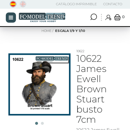
CATÁLOGO IMPRIMIBLE
CONTACTO
0
HOME
ESCALA 1/9 Y 1/10
10622
10622
James
Ewell
Brown
Stuart
busto
7cm