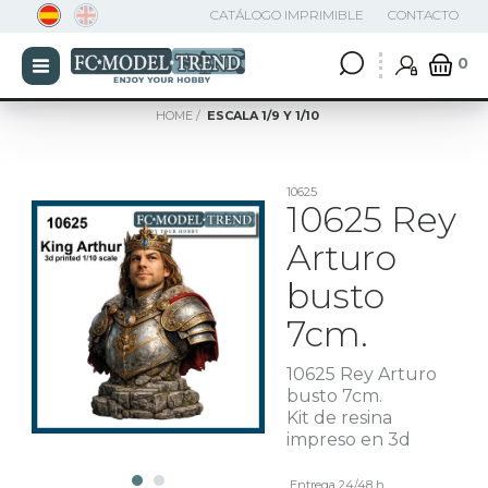
CATÁLOGO IMPRIMIBLE
CONTACTO
0
HOME
ESCALA 1/9 Y 1/10
10625
10625 Rey
Arturo
busto
7cm.
10625 Rey Arturo
busto 7cm.
Kit de resina
impreso en 3d
Entrega 24/48 h