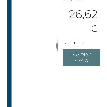
26,62
€
-
+
AÑADIR A
CESTA