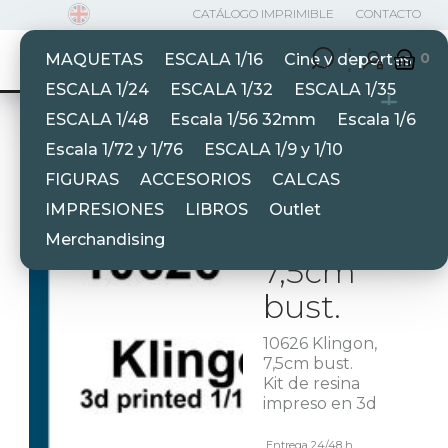
CATÁLOGO IMPRIMIBLE
CONTACTO
0
MAQUETAS
ESCALA 1/16
Cine y deportes
ESCALA 1/24
ESCALA 1/32
ESCALA 1/35
HOME
ESCALA 1/9 Y 1/10
ESCALA 1/48
Escala 1/56 32mm
Escala 1/6
Escala 1/72 y 1/76
ESCALA 1/9 y 1/10
10626
FIGURAS
ACCESORIOS
CALCAS
10626
IMPRESIONES
LIBROS
Outlet
Klingon,
Merchandising
7,5cm
bust.
10626 Klingon,
7,5cm bust.
Kit de resina
impreso en 3d
Entrega 24/48 h