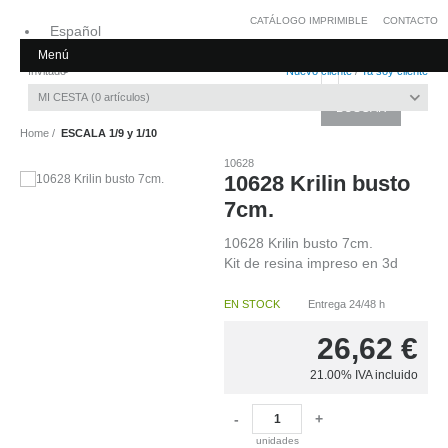
CATÁLOGO IMPRIMIBLE
CONTACTO
Español
Menú
Inglés
Invitado
Nuevo cliente
/
Ya soy cliente
MI CESTA
0
artículos
Home
ESCALA 1/9 y 1/10
10628
10628 Krilin busto
7cm.
10628 Krilin busto 7cm.
Kit de resina impreso en 3d
EN STOCK
Entrega 24/48 h
26,62
€
21.00%
IVA incluido
-
+
unidades