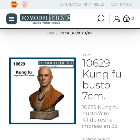
CATÁLOGO IMPRIMIBLE
CONTACTO
0
HOME
ESCALA 1/9 Y 1/10
10629
10629
Kung fu
busto
7cm.
10629 Kung fu
busto 7cm.
Kit de resina
impreso en 3d.
Entrega 24/48 h