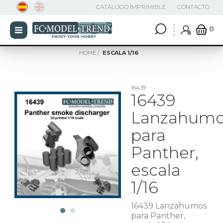
CATÁLOGO IMPRIMIBLE
CONTACTO
0
HOME
ESCALA 1/16
16439
16439
Lanzahum
para
Panther,
escala
1/16
16439 Lanzahumos
para Panther,