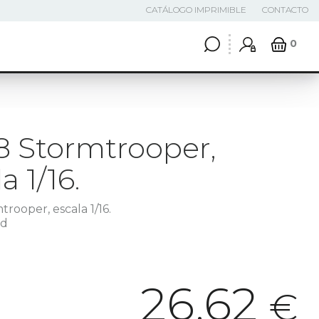
CATÁLOGO IMPRIMIBLE
CONTACTO
0
8 Stormtrooper,
a 1/16.
trooper, escala 1/16.
3d
26,62
€