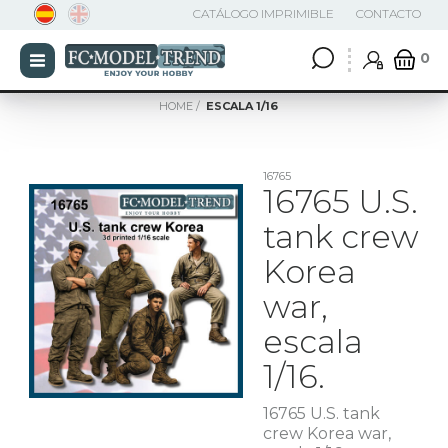
CATÁLOGO IMPRIMIBLE
CONTACTO
0
HOME
ESCALA 1/16
16765
16765 U.S.
tank crew
Korea
war,
escala
1/16.
16765 U.S. tank
crew Korea war,