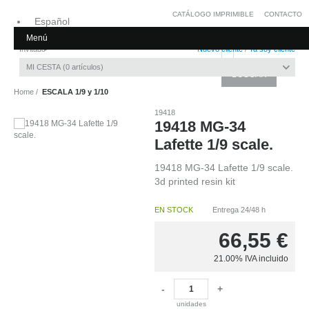
CATÁLOGO IMPRIMIBLE
CONTACTO
Español
Menú
Inglés
Invitado
Nuevo cliente
/
Ya soy cliente
MI CESTA
0
artículos
Home
ESCALA 1/9 y 1/10
19418
19418 MG-34
Lafette 1/9 scale.
19418 MG-34 Lafette 1/9 scale.
3d printed resin kit
EN STOCK
Entrega 24/48 h
66,55
€
21.00%
IVA incluido
-
+
unidades