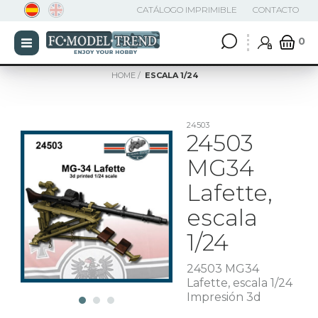
CATÁLOGO IMPRIMIBLE
CONTACTO
0
HOME
ESCALA 1/24
24503
24503
MG34
Lafette,
escala
1/24
24503 MG34
Lafette, escala 1/24
Impresión 3d