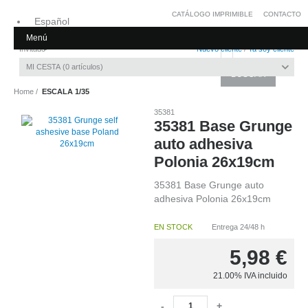
CATÁLOGO IMPRIMIBLE
CONTACTO
Español
Menú
Inglés
Invitado
Nuevo cliente
/
Ya soy cliente
MI CESTA
0
artículos
Home
ESCALA 1/35
35381
35381 Base Grunge
auto adhesiva
Polonia 26x19cm
35381 Base Grunge auto
adhesiva Polonia 26x19cm
EN STOCK
Entrega 24/48 h
5,98
€
21.00%
IVA incluido
-
+