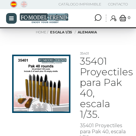
CATÁLOGO IMPRIMIBLE
CONTACTO
0
HOME
ESCALA 1/35
ALEMANIA
35401
35401
Proyectiles
para Pak
40,
escala
1/35.
35401 Proyectiles
para Pak 40, escala