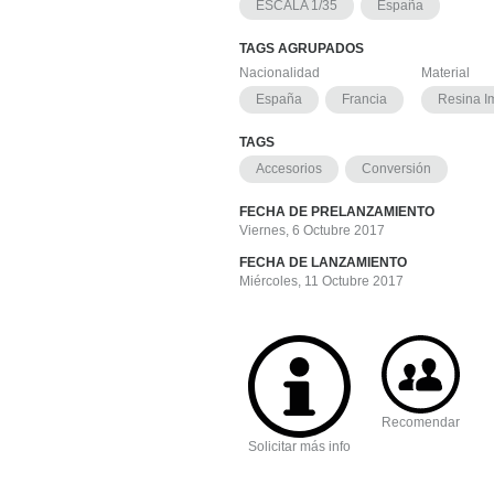
ESCALA 1/35
España
TAGS AGRUPADOS
Nacionalidad
Material
España
Francia
Resina I
TAGS
Accesorios
Conversión
FECHA DE PRELANZAMIENTO
Viernes, 6 Octubre 2017
FECHA DE LANZAMIENTO
Miércoles, 11 Octubre 2017
Recomendar
Solicitar más info