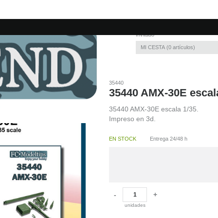
Invitado
MI CESTA
0
artículos
35440
35440 AMX-30E escala
35440 AMX-30E escala 1/35.
Impreso en 3d.
EN STOCK
Entrega 24/48 h
-
+
unidades