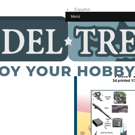
Español
Menú
Inglés
Home
ESCALA 1/35
España