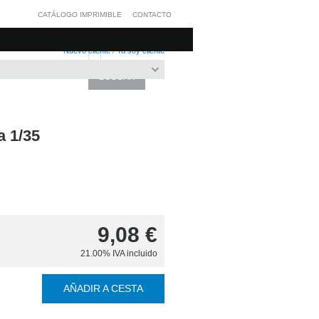
CATÁLOGO IMPRIMIBLE
CONTACTO
Nuevo cliente
/
Ya soy cliente
 1/35
9,08
€
21.00%
IVA incluido
AÑADIR A CESTA