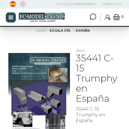
CATÁLOGO IMPRIMIBLE
CONTACTO
0
HOME
ESCALA 1/35
ESPAÑA
35441
35441 C-
15
Trumphy
en
España
35441 C-15
Trumphy en
España