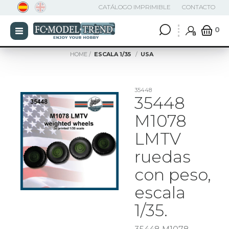
CATÁLOGO IMPRIMIBLE
CONTACTO
0
HOME
ESCALA 1/35
USA
35448
35448
M1078
LMTV
ruedas
con peso,
escala
1/35.