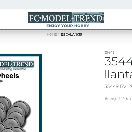
HOME
ESCALA 1/35
35449
3544
llant
35449 BV-206
Entrega 24/48 h