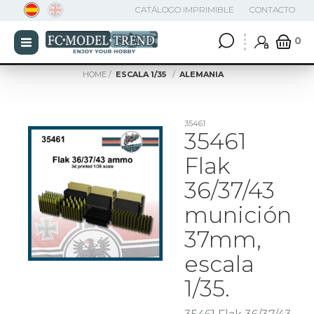
CATÁLOGO IMPRIMIBLE
CONTACTO
0
HOME
ESCALA 1/35
ALEMANIA
35461
35461
Flak
36/37/43
munición
37mm,
escala
1/35.