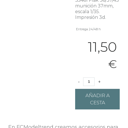
35461 Flak 36/37/43
munición 37mm,
escala 1/35.
Impresión 3d.
Entrega 24/48 h
11,50
€
-
+
AÑADIR A
CESTA
En FCModeltrend creamos accesorios para