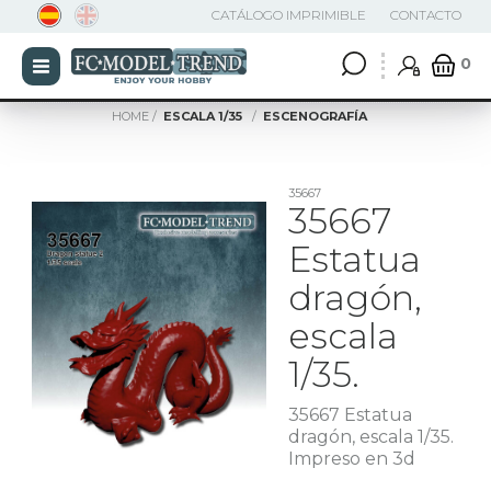
CATÁLOGO IMPRIMIBLE
CONTACTO
0
HOME
ESCALA 1/35
ESCENOGRAFÍA
35667
35667
Estatua
dragón,
escala
1/35.
35667 Estatua
dragón, escala 1/35.
Impreso en 3d