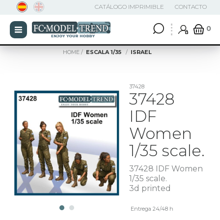
CATÁLOGO IMPRIMIBLE
CONTACTO
0
HOME
ESCALA 1/35
ISRAEL
37428
37428
IDF
Women
1/35 scale.
37428 IDF Women
1/35 scale.
3d printed
Entrega 24/48 h