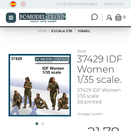
CATÁLOGO IMPRIMIBLE
CONTACTO
0
HOME
ESCALA 1/35
ISRAEL
37429
37429 IDF
Women
1/35 scale.
37429 IDF Women
1/35 scale.
3d printed
Entrega 24/48 h