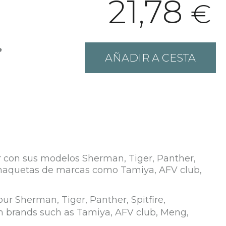
21,78
€
+
AÑADIR A CESTA
ar con sus modelos Sherman, Tiger, Panther,
n maquetas de marcas como Tamiya, AFV club,
our Sherman, Tiger, Panther, Spitfire,
m brands such as Tamiya, AFV club, Meng,