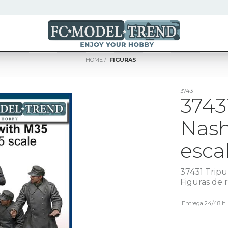
HOME
FIGURAS
37431
3743
Nash
escal
37431 Tripu
Figuras de 
Entrega 24/48 h