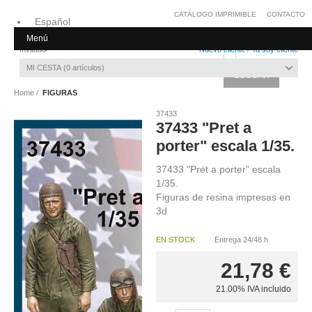
CATÁLOGO IMPRIMIBLE
CONTACTO
Español
Menú
Inglés
Invitado
Nuevo cliente
/
Ya soy cliente
MI CESTA
0
artículos
Home
FIGURAS
37433
37433 "Pret a
porter" escala 1/35.
37433 "Pret a porter" escala
1/35.
Figuras de resina impresas en
3d
EN STOCK
Entrega 24/48 h
21,78
€
21.00%
IVA incluido