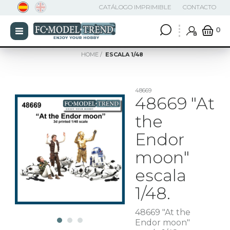
CATÁLOGO IMPRIMIBLE
CONTACTO
0
HOME
ESCALA 1/48
48669
48669 "At
the
Endor
moon"
escala
1/48.
48669 "At the
Endor moon"