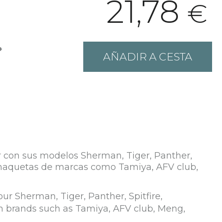
21,78
€
+
AÑADIR A CESTA
ar con sus modelos Sherman, Tiger, Panther,
n maquetas de marcas como Tamiya, AFV club,
our Sherman, Tiger, Panther, Spitfire,
m brands such as Tamiya, AFV club, Meng,