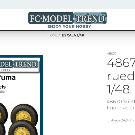
HOME
ESCALA 1/48
48670
4867
rued
1/48.
48670 Sd.Kf
Impresas e
Entrega 24/48 h