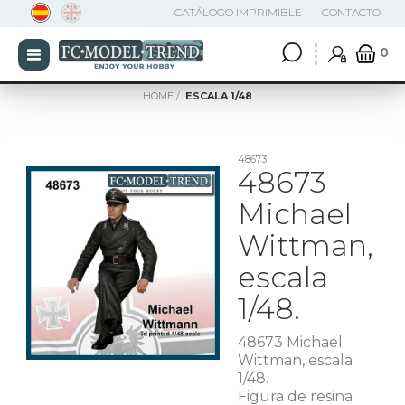
CATÁLOGO IMPRIMIBLE
CONTACTO
0
HOME
ESCALA 1/48
48673
48673
Michael
Wittman,
escala
1/48.
48673 Michael
Wittman, escala
1/48.
Figura de resina