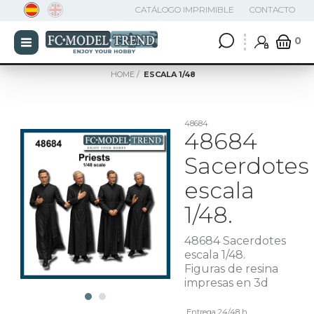
CATÁLOGO IMPRIMIBLE
CONTACTO
0
HOME
ESCALA 1/48
48684
48684
Sacerdotes
escala
1/48.
48684 Sacerdotes
escala 1/48.
Figuras de resina
impresas en 3d
Entrega 24/48 h