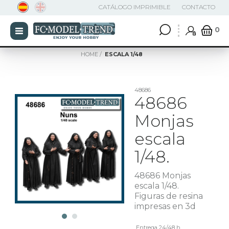
CATÁLOGO IMPRIMIBLE
CONTACTO
0
HOME
ESCALA 1/48
48686
48686
Monjas
escala
1/48.
48686 Monjas
escala 1/48.
Figuras de resina
impresas en 3d
Entrega 24/48 h