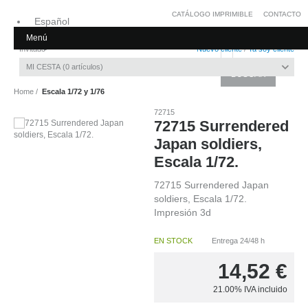
CATÁLOGO IMPRIMIBLE
CONTACTO
Español
Menú
Inglés
Invitado
Nuevo cliente
/
Ya soy cliente
MI CESTA
0
artículos
Home
Escala 1/72 y 1/76
72715
72715 Surrendered
Japan soldiers,
Escala 1/72.
72715 Surrendered Japan
soldiers, Escala 1/72.
Impresión 3d
EN STOCK
Entrega 24/48 h
14,52
€
21.00%
IVA incluido