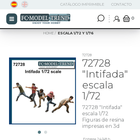
CATÁLOGO IMPRIMIBLE
CONTACTO
0
HOME
ESCALA 1/72 Y 1/76
72728
72728
"Intifada"
escala
1/72
72728 "Intifada"
escala 1/72
Figuras de resina
impresas en 3d
Entrega 24/48 h