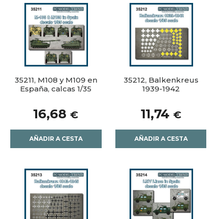
35211, M108 y M109 en
35212, Balkenkreus
España, calcas 1/35
1939-1942
16,68
11,74
€
€
AÑADIR A CESTA
AÑADIR A CESTA