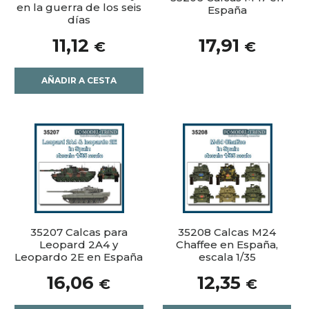
en la guerra de los seis
España
días
11,12
17,91
€
€
AÑADIR A CESTA
35207 Calcas para
35208 Calcas M24
Leopard 2A4 y
Chaffee en España,
Leopardo 2E en España
escala 1/35
16,06
12,35
€
€