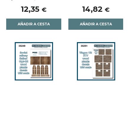
12,35
14,82
€
€
AÑADIR A CESTA
AÑADIR A CESTA
35249 Russian railway
35251 Calcas escala 1/35
flatbed 16,5 18t calcas
para el vagón ruso NTV
1/35
de 18t
12,35
12,35
€
€
AÑADIR A CESTA
AÑADIR A CESTA