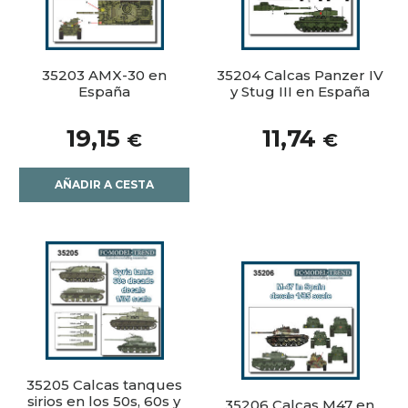
35203 AMX-30 en
35204 Calcas Panzer IV
España
y Stug III en España
19,15
11,74
€
€
AÑADIR A CESTA
35205 Calcas tanques
sirios en los 50s, 60s y
35206 Calcas M47 en