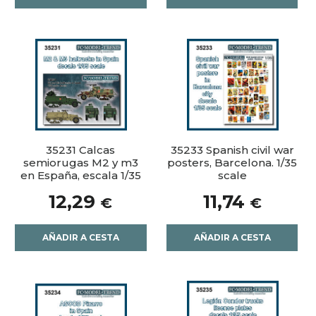
35231 Calcas
35233 Spanish civil war
semiorugas M2 y m3
posters, Barcelona. 1/35
en España, escala 1/35
scale
12,29
11,74
€
€
AÑADIR A CESTA
AÑADIR A CESTA