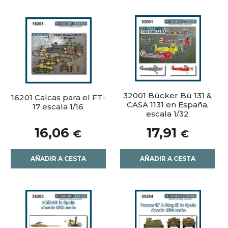
32001 Bücker Bü 131 &
16201 Calcas para el FT-
CASA 1131 en España,
17 escala 1/16
escala 1/32
16,06
17,91
€
€
AÑADIR A CESTA
AÑADIR A CESTA