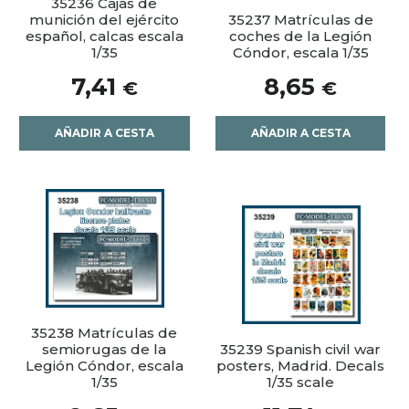
35236 Cajas de
munición del ejército
35237 Matrículas de
español, calcas escala
coches de la Legión
1/35
Cóndor, escala 1/35
7,41
8,65
€
€
AÑADIR A CESTA
AÑADIR A CESTA
35238 Matrículas de
semiorugas de la
35239 Spanish civil war
Legión Cóndor, escala
posters, Madrid. Decals
1/35
1/35 scale