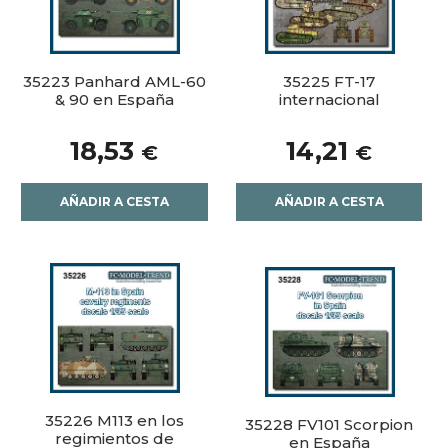
35223 Panhard AML-60
35225 FT-17
& 90 en España
internacional
18,53
14,21
€
€
AÑADIR A CESTA
AÑADIR A CESTA
35226 M113 en los
35228 FV101 Scorpion
regimientos de
en España