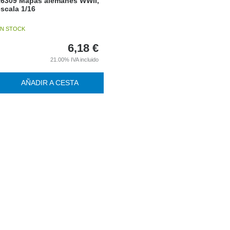
16309 Mapas alemanes WWII,
scala 1/16
N STOCK
6,18
€
21.00%
IVA incluido
AÑADIR A CESTA