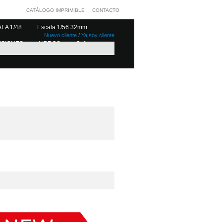
CATÁLOGO IMPRIMIBLE
CONTACTO
LA 1/48
Escala 1/56 32mm
Nuevo cliente
/
Ya soy cliente
ESIONES
LIBROS
Outlet