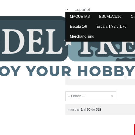
Español
MAQUETAS
ESCALA 1/16
Ci
Inglés
Escala 1/6
Escala 1/72 y 1/76
Merchandising
Home
ESCALA 1/16
ESCALA 1/16
mostrar
1
al
60
de
352