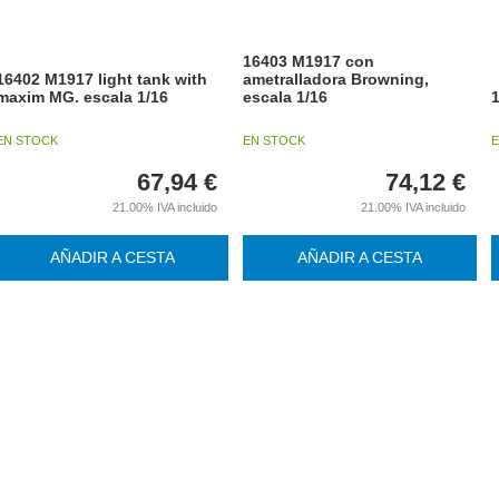
16403 M1917 con
16402 M1917 light tank with
ametralladora Browning,
maxim MG. escala 1/16
escala 1/16
1
EN STOCK
EN STOCK
E
67,94
€
74,12
€
21.00%
IVA incluido
21.00%
IVA incluido
AÑADIR A CESTA
AÑADIR A CESTA