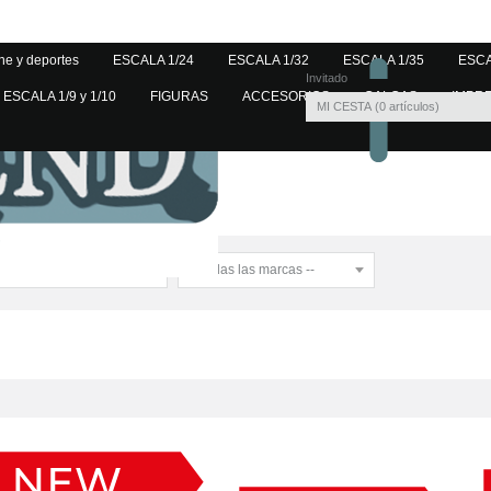
ne y deportes
ESCALA 1/24
ESCALA 1/32
ESCALA 1/35
ESCA
Invitado
ESCALA 1/9 y 1/10
FIGURAS
ACCESORIOS
CALCAS
IMPR
MI CESTA
0
artículos