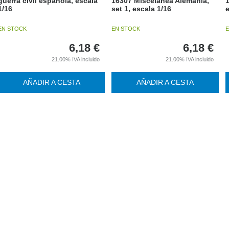
guerra civil española, escala
16307 Miscelanea Alemania,
1/16
set 1, escala 1/16
e
EN STOCK
EN STOCK
E
6,18
€
6,18
€
21.00%
IVA incluido
21.00%
IVA incluido
AÑADIR A CESTA
AÑADIR A CESTA