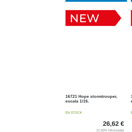
16721 Hope stormtrooper,
escala 1/16.
EN STOCK
26,62
€
21.00%
IVA incluido