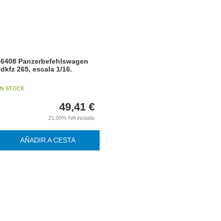
16408 Panzerbefehlswagen
dkfz 265, escala 1/16.
N STOCK
49,41
€
21.00%
IVA incluido
AÑADIR A CESTA