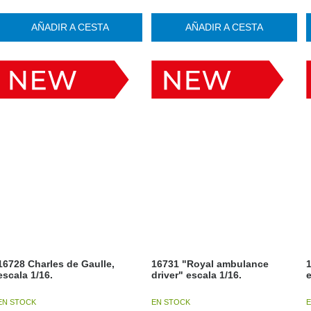
AÑADIR A CESTA
AÑADIR A CESTA
16728 Charles de Gaulle,
16731 "Royal ambulance
1
escala 1/16.
driver" escala 1/16.
e
EN STOCK
EN STOCK
E