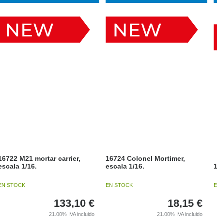
16722 M21 mortar carrier,
16724 Colonel Mortimer,
escala 1/16.
escala 1/16.
1
EN STOCK
EN STOCK
E
133,10
€
18,15
€
21.00%
IVA incluido
21.00%
IVA incluido