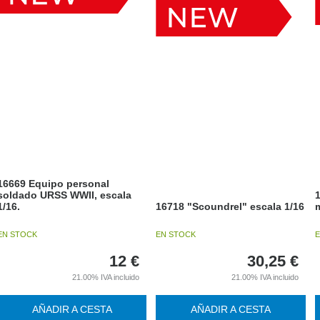
16669 Equipo personal
soldado URSS WWII, escala
1/16.
16718 "Scoundrel" escala 1/16
m
EN STOCK
EN STOCK
E
12
€
30,25
€
21.00%
IVA incluido
21.00%
IVA incluido
AÑADIR A CESTA
AÑADIR A CESTA