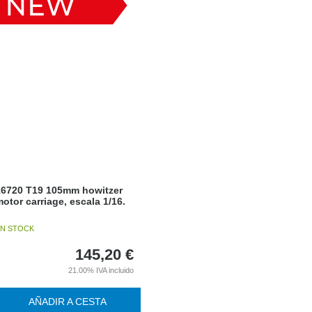
16720 T19 105mm howitzer
otor carriage, escala 1/16.
N STOCK
145,20
€
21.00%
IVA incluido
AÑADIR A CESTA