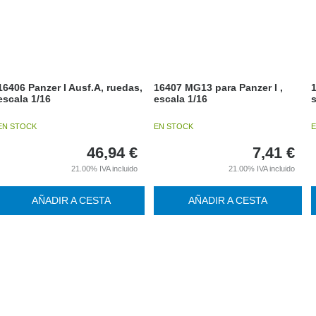
16406 Panzer I Ausf.A, ruedas,
16407 MG13 para Panzer I ,
escala 1/16
escala 1/16
s
EN STOCK
EN STOCK
E
46,94
€
7,41
€
21.00%
IVA incluido
21.00%
IVA incluido
AÑADIR A CESTA
AÑADIR A CESTA