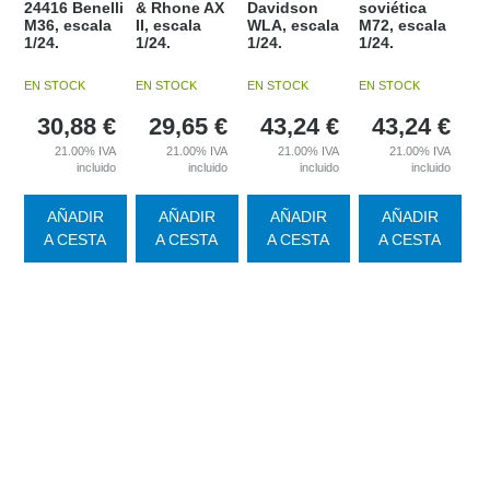
24416 Benelli
& Rhone AX
Davidson
soviética
M36, escala
II, escala
WLA, escala
M72, escala
1/24.
1/24.
1/24.
1/24.
EN STOCK
EN STOCK
EN STOCK
EN STOCK
30,88
€
29,65
€
43,24
€
43,24
€
21.00%
IVA
21.00%
IVA
21.00%
IVA
21.00%
IVA
incluido
incluido
incluido
incluido
AÑADIR
AÑADIR
AÑADIR
AÑADIR
A CESTA
A CESTA
A CESTA
A CESTA