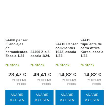
24408 panzer
24411
II, anclajes
24410 Panzer
tripulante de
de
commander
carro Afrika
herramientas.
24409 Zis-3
1943, escala
Korps, escala
Escala 1/24
escala 1/24.
1/24.
1/24.
EN STOCK
EN STOCK
EN STOCK
EN STOCK
23,47
€
49,41
€
14,82
€
14,82
€
21.00%
IVA
21.00%
IVA
21.00%
IVA
21.00%
IVA
incluido
incluido
incluido
incluido
AÑADIR
AÑADIR
AÑADIR
AÑADIR
A CESTA
A CESTA
A CESTA
A CESTA