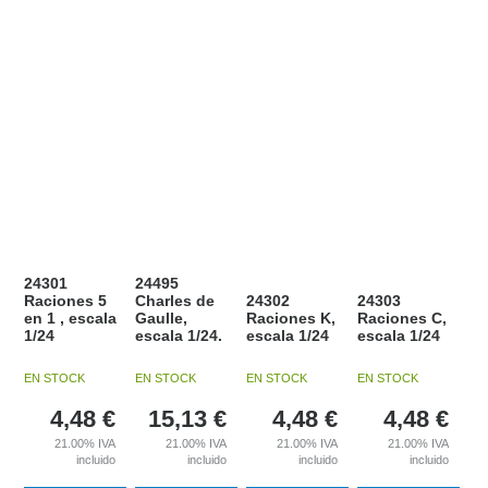
24301
24495
Raciones 5
Charles de
24302
24303
en 1 , escala
Gaulle,
Raciones K,
Raciones C,
1/24
escala 1/24.
escala 1/24
escala 1/24
EN STOCK
EN STOCK
EN STOCK
EN STOCK
4,48
€
15,13
€
4,48
€
4,48
€
21.00%
IVA
21.00%
IVA
21.00%
IVA
21.00%
IVA
incluido
incluido
incluido
incluido