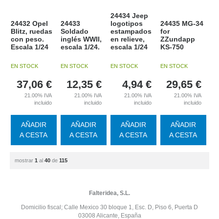
24434 Jeep
24432 Opel
24433
logotipos
24435 MG-34
Blitz, ruedas
Soldado
estampados
for
con peso.
inglés WWII,
en relieve,
ZZundapp
Escala 1/24
escala 1/24.
escala 1/24
KS-750
EN STOCK
EN STOCK
EN STOCK
EN STOCK
37,06
€
12,35
€
4,94
€
29,65
€
21.00%
IVA
21.00%
IVA
21.00%
IVA
21.00%
IVA
incluido
incluido
incluido
incluido
AÑADIR
AÑADIR
AÑADIR
AÑADIR
A CESTA
A CESTA
A CESTA
A CESTA
mostrar
1
al
40
de
115
Falteridea, S.L.
Domicilio fiscal; Calle Mexico 30 bloque 1, Esc. D, Piso 6, Puerta D
03008 Alicante, España