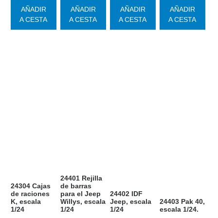
AÑADIR
AÑADIR
AÑADIR
AÑADIR
A CESTA
A CESTA
A CESTA
A CESTA
24401 Rejilla
24304 Cajas
de barras
de raciones
para el Jeep
24402 IDF
K, escala
Willys, escala
Jeep, escala
24403 Pak 40,
1/24
1/24
1/24
escala 1/24.