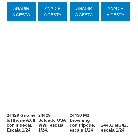
AÑADIR
AÑADIR
AÑADIR
AÑADIR
A CESTA
A CESTA
A CESTA
A CESTA
24428 Gnome
24429
24430 M2
& Rhone AX II
Soldado USA
Browning
con sidecar.
WWII escala
con trìpode,
24431 MG42,
Escala 1/24.
1/24.
escala 1/24
escala 1/24