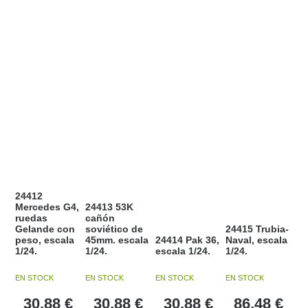
24412
Mercedes G4,
24413 53K
ruedas
cañón
Gelande con
soviético de
24415 Trubia-
peso, escala
45mm. escala
24414 Pak 36,
Naval, escala
1/24.
1/24.
escala 1/24.
1/24.
EN STOCK
EN STOCK
EN STOCK
EN STOCK
30,88
€
30,88
€
30,88
€
86,48
€