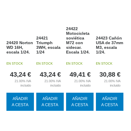
24422
Motocicleta
24421
soviética
24423 Cañón
24420 Norton
Triumph
M72 con
USA de 37mm
WD 16H,
3WH, escala
sidecar.
M3, escala
escala 1/24.
1/24
Escala 1/24.
1/24.
EN STOCK
EN STOCK
EN STOCK
EN STOCK
43,24
€
43,24
€
49,41
€
30,88
€
21.00%
IVA
21.00%
IVA
21.00%
IVA
21.00%
IVA
incluido
incluido
incluido
incluido
AÑADIR
AÑADIR
AÑADIR
AÑADIR
A CESTA
A CESTA
A CESTA
A CESTA