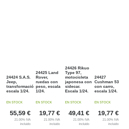
24426 Rikuo
24425 Land
Type 97,
24424 S.A.S.
Rover,
motocicleta
24427
Jeep,
ruedas con
japonesa con
Cushman 53
transformación
peso, escala
sidecar.
con carro,
escala 1/24.
1/24.
Escala 1/24.
escala 1/24.
EN STOCK
EN STOCK
EN STOCK
EN STOCK
55,59
€
19,77
€
49,41
€
19,77
€
21.00%
IVA
21.00%
IVA
21.00%
IVA
21.00%
IVA
incluido
incluido
incluido
incluido