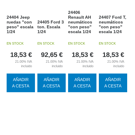
24406
24404 Jeep
Renault AH
24407 Ford T,
ruedas "con
24405 Ford 3
neumáticos
neumáticos
peso" escala
ton. Escala
"con peso"
"con peso"
1/24
1/24
escala 1/24
escala 1/24
EN STOCK
EN STOCK
EN STOCK
EN STOCK
18,53
€
92,65
€
18,53
€
18,53
€
21.00%
IVA
21.00%
IVA
21.00%
IVA
21.00%
IVA
incluido
incluido
incluido
incluido
AÑADIR
AÑADIR
AÑADIR
AÑADIR
A CESTA
A CESTA
A CESTA
A CESTA