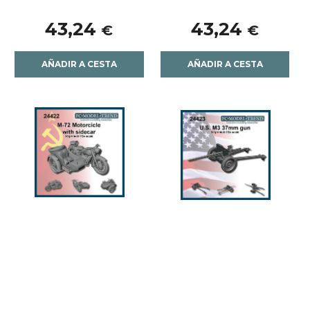
43,24
43,24
€
€
AÑADIR A CESTA
AÑADIR A CESTA
24422 Motocicleta
24423 Cañón USA de
soviética M72 con
37mm M3, escala 1/24.
sidecar. Escala 1/24.
49,41
30,88
€
€
AÑADIR A CESTA
AÑADIR A CESTA