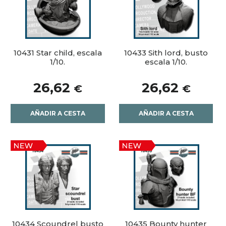
10431 Star child, escala
10433 Sith lord, busto
1/10.
escala 1/10.
26,62
26,62
€
€
AÑADIR A CESTA
AÑADIR A CESTA
10434 Scoundrel busto
10435 Bounty hunter