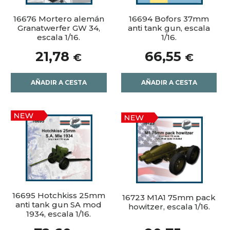
16676 Mortero alemán
16694 Bofors 37mm
Granatwerfer GW 34,
anti tank gun, escala
escala 1/16.
1/16.
21,78
66,55
€
€
AÑADIR A CESTA
AÑADIR A CESTA
16695 Hotchkiss 25mm
16723 M1A1 75mm pack
anti tank gun SA mod
howitzer, escala 1/16.
1934, escala 1/16.