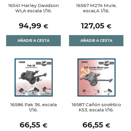
16541 Harley Davidson
16567 M274 Mule,
WLA escala 1/16.
escaLA 1/16.
94,99
127,05
€
€
AÑADIR A CESTA
AÑADIR A CESTA
16586 Pak 36, escala
16587 Cañón soviético
1/16.
K53, escala 1/16.
66,55
66,55
€
€